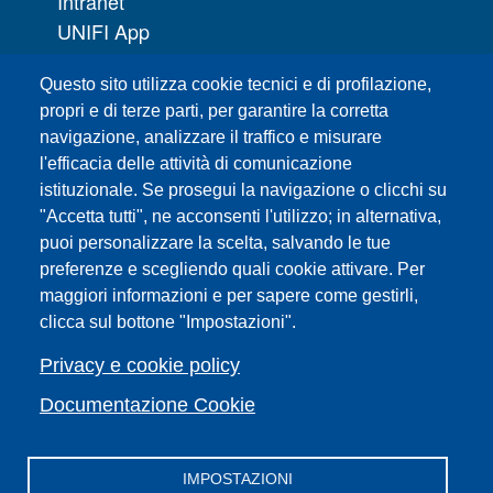
Intranet
UNIFI App
Servizi informatici
Questo sito utilizza cookie tecnici e di profilazione,
URP | Ufficio Relazioni con il Pubblico
propri e di terze parti, per garantire la corretta
navigazione, analizzare il traffico e misurare
Sedi
l'efficacia delle attività di comunicazione
Mappa del sito
istituzionale. Se prosegui la navigazione o clicchi su
Webmaster e redazione web
"Accetta tutti", ne acconsenti l'utilizzo; in alternativa,
Elenco dei siti tematici
puoi personalizzare la scelta, salvando le tue
Accessibilità
preferenze e scegliendo quali cookie attivare. Per
maggiori informazioni e per sapere come gestirli,
Feed RSS
clicca sul bottone "Impostazioni".
Note legali del sito
Privacy policy
Privacy e cookie policy
Cambia idea sui cookie
Documentazione Cookie
IMPOSTAZIONI