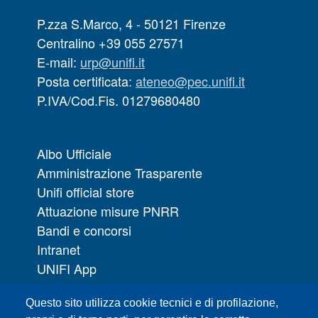
P.zza S.Marco, 4 - 50121 Firenze
Centralino +39 055 27571
E-mail:
urp@unifi.it
Posta certificata:
ateneo@pec.unifi.it
P.IVA/Cod.Fis. 01279680480
Albo Ufficiale
Amministrazione Trasparente
Unifi official store
Attuazione misure PNRR
Bandi e concorsi
Intranet
UNIFI App
Servizi informatici
Questo sito utilizza cookie tecnici e di profilazione,
URP | Ufficio Relazioni con il Pubblico