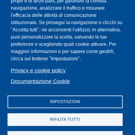
propri e di terze parti, per garantire la corretta
navigazione, analizzare il traffico e misurare
Sedi
l'efficacia delle attività di comunicazione
Mappa del sito
istituzionale. Se prosegui la navigazione o clicchi su
Webmaster e redazione web
"Accetta tutti", ne acconsenti l'utilizzo; in alternativa,
Elenco dei siti tematici
puoi personalizzare la scelta, salvando le tue
preferenze e scegliendo quali cookie attivare. Per
Accessibilità
maggiori informazioni e per sapere come gestirli,
Feed RSS
clicca sul bottone "Impostazioni".
Note legali del sito
Privacy policy
Privacy e cookie policy
Cambia idea sui cookie
Documentazione Cookie
IMPOSTAZIONI
Facebook
X
YouTube
Spotify
Instagram
LinkedIn
Telegram
Flickr
RIFIUTA TUTTI