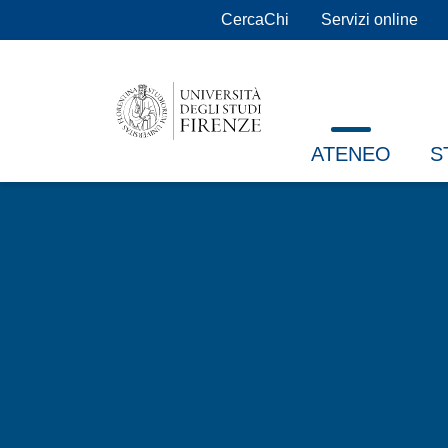
Salta al contenuto principale
CercaChi
Servizi online
ATENEO
S