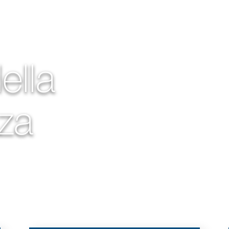
ella
za