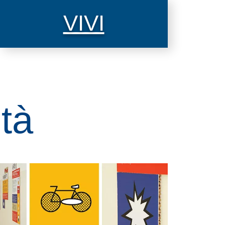
VIVI
ità