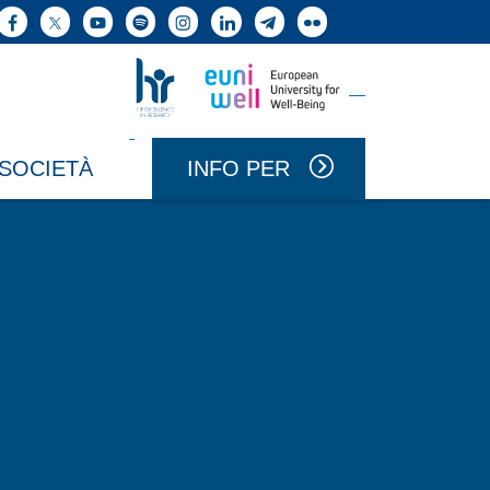
ne cerca
Facebook
X
YouTube
Spotify
Instagram
LinkedIn
Telegram
Flickr
Vai a Uniwell
Vai a HR Excellence in Research
INFO PER
 SOCIETÀ