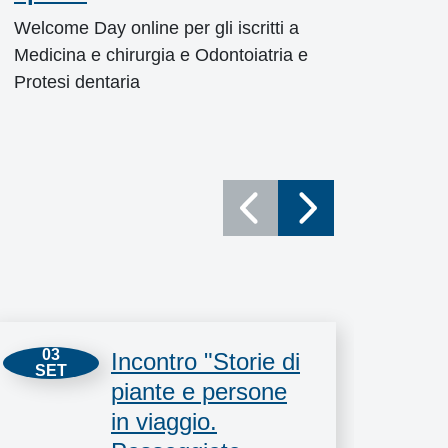
UNI
Welcome Day online per gli iscritti a
Medicina e chirurgia e Odontoiatria e
È il p
Protesi dentaria
appro
sulla 
03
09
Incontro "Storie di
SET
SE
piante e persone
in viaggio.