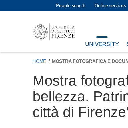
Skip to main content
People search
Online services
UNIVERSITY
HOME
MOSTRA FOTOGRAFICA E DOCUME
Mostra fotogra
bellezza. Patr
città di Firenze