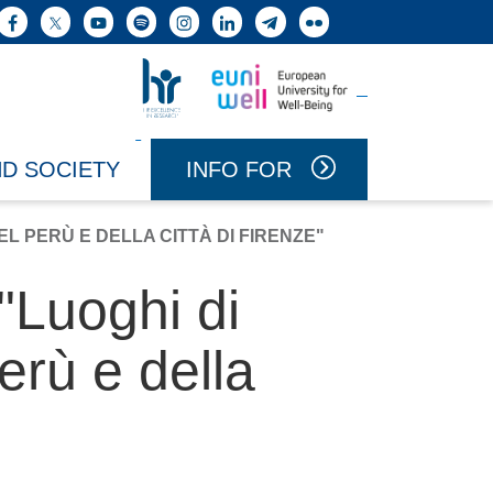
h button
Facebook
X
YouTube
Spotify
Instagram
LinkedIn
Telegram
Flickr
Vai a Uniwell
Vai a HR Excellence in Research
INFO FOR
ND SOCIETY
 PERÙ E DELLA CITTÀ DI FIRENZE"
"Luoghi di
rù e della