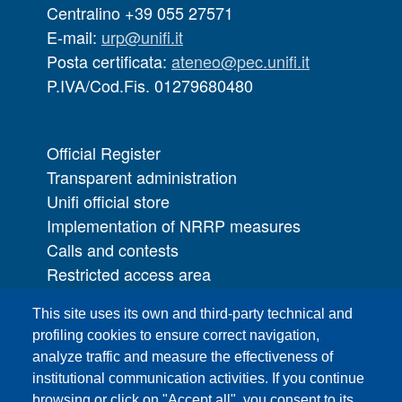
Centralino +39 055 27571
E-mail:
urp@unifi.it
Posta certificata:
ateneo@pec.unifi.it
P.IVA/Cod.Fis. 01279680480
Official Register
Transparent administration
Unifi official store
Implementation of NRRP measures
Calls and contests
Restricted access area
UNIFI App
This site uses its own and third-party technical and
IT Services
profiling cookies to ensure correct navigation,
PRO | Public Relations Office
analyze traffic and measure the effectiveness of
institutional communication activities. If you continue
Campuses
browsing or click on "Accept all", you consent to its