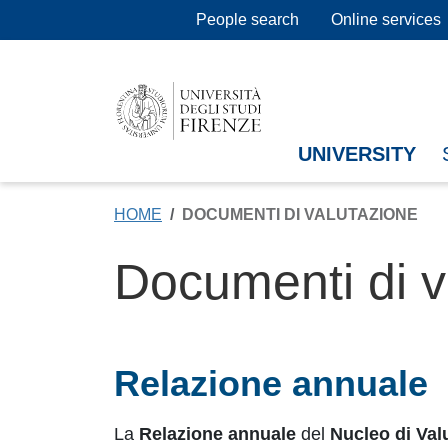
Skip to main content
People search
Online services
UNIVERSITY
HOME
DOCUMENTI DI VALUTAZIONE
Documenti di v
Relazione annuale
La
Relazione annuale
del
Nucleo di Val