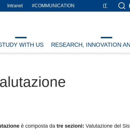
Searc
Intranet
#COMMUNICATION
IT
STUDY WITH US
RESEARCH, INNOVATION A
alutazione
utazione
è composta da
tre sezioni:
Valutazione del Sis