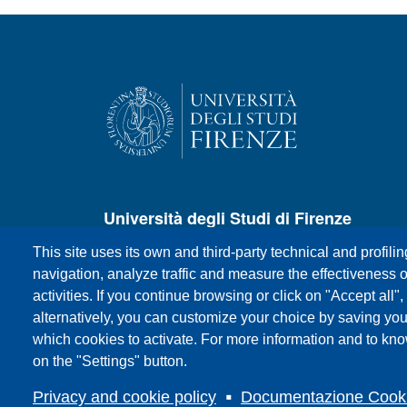
Università degli Studi di Firenze
This site uses its own and third-party technical and profili
P.zza S.Marco, 4 - 50121 Firenze
navigation, analyze traffic and measure the effectiveness o
Centralino +39 055 27571
activities. If you continue browsing or click on "Accept all",
E-mail:
urp@unifi.it
alternatively, you can customize your choice by saving yo
Posta certificata:
ateneo@pec.unifi.it
which cookies to activate. For more information and to kn
P.IVA/Cod.Fis. 01279680480
on the "Settings" button.
Privacy and cookie policy
Documentazione Cook