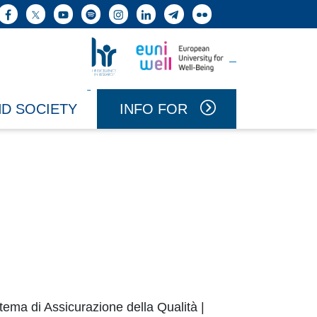
h button
Facebook
X
YouTube
Spotify
Instagram
LinkedIn
Telegram
Flickr
Vai a Uniwell
Vai a HR Excellence in Research
INFO FOR
ND SOCIETY
tema di Assicurazione della Qualità |