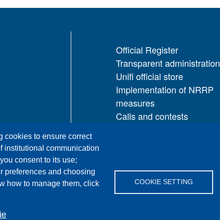
Official Register
Transparent administration
Unifi official store
Implementation of NRRP
measures
Calls and contests
Restricted access area
ng cookies to ensure correct
UNIFI App
f institutional communication
IT Services
 you consent to its use;
PRO | Public Relations Off
ur preferences and choosing
COOKIE SETTING
ow how to manage them, click
ie