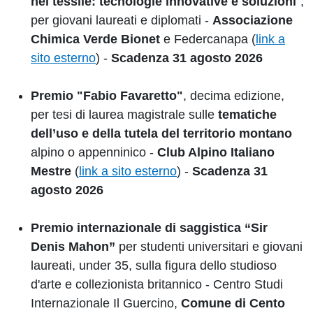
nel tessile: tecnologie innovative e soluzioni
",
per giovani laureati e diplomati -
Associazione
Chimica Verde Bionet
e Federcanapa (
link a
sito esterno
) -
Scadenza 31 agosto 2026
Premio "Fabio Favaretto"
, decima edizione,
per tesi di laurea magistrale sulle
tematiche
dell’uso e della tutela del territorio montano
alpino o appenninico -
Club Alpino Italiano
Mestre
(
link a sito esterno
) -
Scadenza 31
agosto 2026
Premio internazionale di saggistica
“Sir
Denis Mahon”
per studenti universitari e giovani
laureati, under 35, sulla figura dello studioso
d'arte e collezionista britannico - Centro Studi
Internazionale Il Guercino,
Comune di Cento