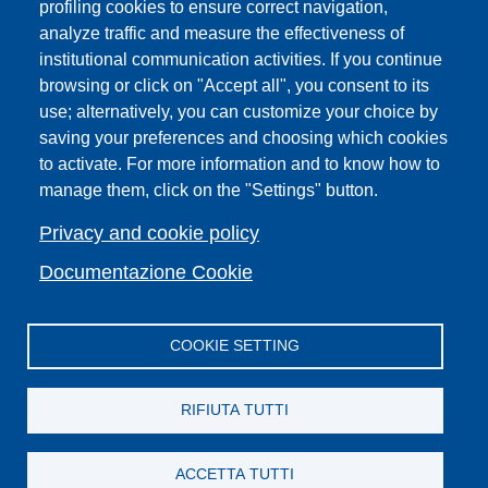
profiling cookies to ensure correct navigation,
PRO | Public Relations Office
analyze traffic and measure the effectiveness of
institutional communication activities. If you continue
Campuses
browsing or click on "Accept all", you consent to its
Sitemap
use; alternatively, you can customize your choice by
saving your preferences and choosing which cookies
Webmaster and web editorial staff
to activate. For more information and to know how to
List of thematic Unifi websites
manage them, click on the "Settings" button.
Accessibility
Legal Notices
Privacy and cookie policy
Change your mind on cookies
Documentazione Cookie
COOKIE SETTING
Facebook
X
YouTube
Spotify
Instagram
LinkedIn
Telegram
Flickr
RIFIUTA TUTTI
ACCETTA TUTTI