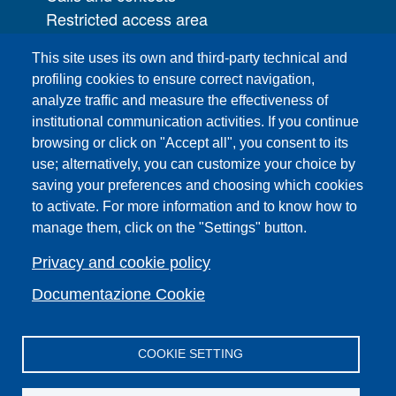
Restricted access area
UNIFI App
This site uses its own and third-party technical and
IT Services
profiling cookies to ensure correct navigation,
PRO | Public Relations Office
analyze traffic and measure the effectiveness of
institutional communication activities. If you continue
Campuses
browsing or click on "Accept all", you consent to its
Sitemap
use; alternatively, you can customize your choice by
saving your preferences and choosing which cookies
Webmaster and web editorial staff
to activate. For more information and to know how to
List of thematic Unifi websites
manage them, click on the "Settings" button.
Accessibility
Legal Notices
Privacy and cookie policy
Change your mind on cookies
Documentazione Cookie
COOKIE SETTING
Facebook
X
YouTube
Spotify
Instagram
LinkedIn
Telegram
Flickr