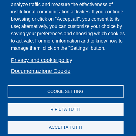
PRO | Public Relations Office
analyze traffic and measure the effectiveness of
institutional communication activities. If you continue
Campuses
browsing or click on "Accept all", you consent to its
Sitemap
use; alternatively, you can customize your choice by
saving your preferences and choosing which cookies
Webmaster and web editorial staff
to activate. For more information and to know how to
List of thematic Unifi websites
manage them, click on the "Settings" button.
Accessibility
Legal Notices
Privacy and cookie policy
Change your mind on cookies
Documentazione Cookie
COOKIE SETTING
Facebook
X
YouTube
Spotify
Instagram
LinkedIn
Telegram
Flickr
RIFIUTA TUTTI
ACCETTA TUTTI