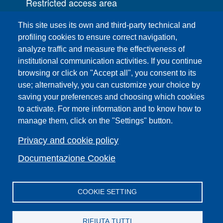
Restricted access area
UNIFI App
This site uses its own and third-party technical and
IT Services
profiling cookies to ensure correct navigation,
PRO | Public Relations Office
analyze traffic and measure the effectiveness of
institutional communication activities. If you continue
Campuses
browsing or click on "Accept all", you consent to its
Sitemap
use; alternatively, you can customize your choice by
saving your preferences and choosing which cookies
Webmaster and web editorial staff
to activate. For more information and to know how to
List of thematic Unifi websites
manage them, click on the "Settings" button.
Accessibility
Legal Notices
Privacy and cookie policy
Change your mind on cookies
Documentazione Cookie
COOKIE SETTING
Facebook
X
YouTube
Spotify
Instagram
LinkedIn
Telegram
Flickr
RIFIUTA TUTTI