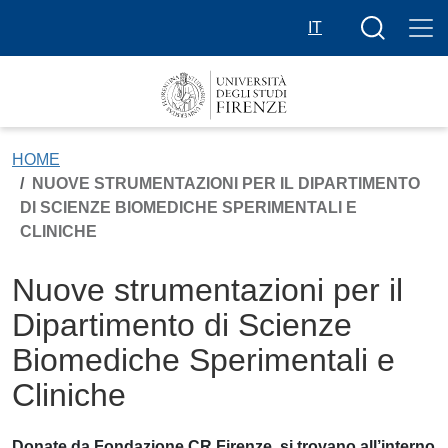
Skip to main content
Search butt
IT
HOME
NUOVE STRUMENTAZIONI PER IL DIPARTIMENTO
DI SCIENZE BIOMEDICHE SPERIMENTALI E
CLINICHE
Nuove strumentazioni per il
Dipartimento di Scienze
Biomediche Sperimentali e
Cliniche
Donate da Fondazione CR Firenze, si trovano all’interno