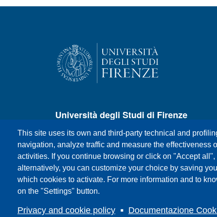
Università degli Studi di Firenze
This site uses its own and third-party technical and profili
P.zza S.Marco, 4 - 50121 Firenze
navigation, analyze traffic and measure the effectiveness o
Centralino +39 055 27571
activities. If you continue browsing or click on "Accept all",
E-mail:
urp@unifi.it
alternatively, you can customize your choice by saving yo
Posta certificata:
ateneo@pec.unifi.it
which cookies to activate. For more information and to kn
P.IVA/Cod.Fis. 01279680480
on the "Settings" button.
Privacy and cookie policy
Documentazione Cook