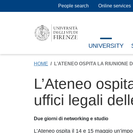
Skip to main content
People search
Online services
UNIVERSITY
HOME
L’ATENEO OSPITA LA RIUNIONE 
L’Ateneo ospita
uffici legali de
Due giorni di networking e studio
L’Ateneo ospita il 14 e 15 maggio un’import