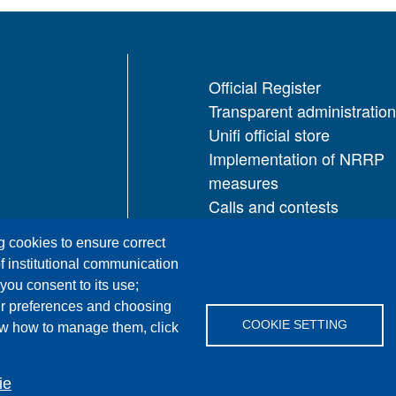
Official Register
Transparent administration
Unifi official store
Implementation of NRRP
measures
Calls and contests
Restricted access area
ng cookies to ensure correct
UNIFI App
f institutional communication
IT Services
 you consent to its use;
PRO | Public Relations Off
ur preferences and choosing
COOKIE SETTING
ow how to manage them, click
ie