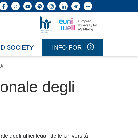
h button
Facebook
X
YouTube
Spotify
Instagram
LinkedIn
Telegram
Flickr
Vai a Uniwell
Vai a HR Excellence in Research
INFO FOR
ND SOCIETY
TÀ
sonale degli
e degli uffici legali delle Università