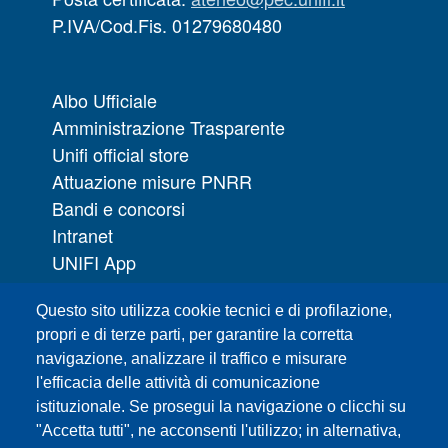
P.IVA/Cod.Fis. 01279680480
Albo Ufficiale
Amministrazione Trasparente
Unifi official store
Attuazione misure PNRR
Bandi e concorsi
Intranet
UNIFI App
Servizi informatici
Questo sito utilizza cookie tecnici e di profilazione,
URP | Ufficio Relazioni con il Pubblico
propri e di terze parti, per garantire la corretta
navigazione, analizzare il traffico e misurare
Sedi
l'efficacia delle attività di comunicazione
Mappa del sito
istituzionale. Se prosegui la navigazione o clicchi su
Webmaster e redazione web
"Accetta tutti", ne acconsenti l'utilizzo; in alternativa,