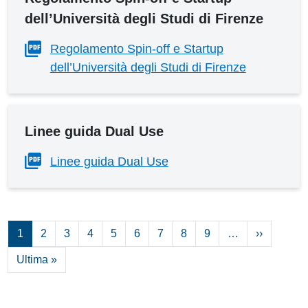
dell’Università degli Studi di Firenze
Regolamento Spin-off e Startup
dell’Università degli Studi di Firenze
Linee guida Dual Use
Linee guida Dual Use
Pagina s
1
2
3
4
5
6
7
8
9
…
››
Ultima pagina
Ultima »