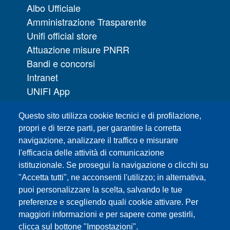
Albo Ufficiale
Amministrazione Trasparente
Unifi official store
Attuazione misure PNRR
Bandi e concorsi
Intranet
UNIFI App
Servizi informatici
Questo sito utilizza cookie tecnici e di profilazione,
URP | Ufficio Relazioni con il Pubblico
propri e di terze parti, per garantire la corretta
navigazione, analizzare il traffico e misurare
Sedi
l'efficacia delle attività di comunicazione
Mappa del sito
istituzionale. Se prosegui la navigazione o clicchi su
Webmaster e redazione web
"Accetta tutti", ne acconsenti l'utilizzo; in alternativa,
Elenco dei siti tematici
puoi personalizzare la scelta, salvando le tue
preferenze e scegliendo quali cookie attivare. Per
Accessibilità
maggiori informazioni e per sapere come gestirli,
Feed RSS
clicca sul bottone "Impostazioni".