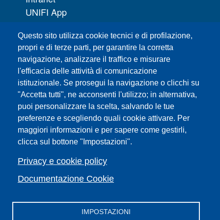
UNIFI App
Servizi informatici
Questo sito utilizza cookie tecnici e di profilazione,
URP | Ufficio Relazioni con il Pubblico
propri e di terze parti, per garantire la corretta
navigazione, analizzare il traffico e misurare
Sedi
l'efficacia delle attività di comunicazione
Mappa del sito
istituzionale. Se prosegui la navigazione o clicchi su
Webmaster e redazione web
"Accetta tutti", ne acconsenti l'utilizzo; in alternativa,
Elenco dei siti tematici
puoi personalizzare la scelta, salvando le tue
Accessibilità
preferenze e scegliendo quali cookie attivare. Per
maggiori informazioni e per sapere come gestirli,
Feed RSS
clicca sul bottone "Impostazioni".
Note legali del sito
Privacy policy
Privacy e cookie policy
Cambia idea sui cookie
Documentazione Cookie
IMPOSTAZIONI