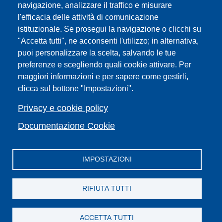
navigazione, analizzare il traffico e misurare
Sedi
l'efficacia delle attività di comunicazione
Mappa del sito
istituzionale. Se prosegui la navigazione o clicchi su
Webmaster e redazione web
"Accetta tutti", ne acconsenti l'utilizzo; in alternativa,
Elenco dei siti tematici
puoi personalizzare la scelta, salvando le tue
preferenze e scegliendo quali cookie attivare. Per
Accessibilità
maggiori informazioni e per sapere come gestirli,
Feed RSS
clicca sul bottone "Impostazioni".
Note legali del sito
Privacy policy
Privacy e cookie policy
Cambia idea sui cookie
Documentazione Cookie
IMPOSTAZIONI
Facebook
X
YouTube
Spotify
Instagram
LinkedIn
Telegram
Flickr
RIFIUTA TUTTI
ACCETTA TUTTI