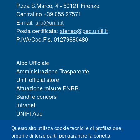
P.zza S.Marco, 4 - 50121 Firenze
Centralino +39 055 27571
E-mail:
urp@unifi.it
Posta certificata:
ateneo@pec.unifi.it
P.IVA/Cod.Fis. 01279680480
Albo Ufficiale
Amministrazione Trasparente
Unifi official store
Attuazione misure PNRR
Bandi e concorsi
Intranet
UNIFI App
Servizi informatici
Questo sito utilizza cookie tecnici e di profilazione,
URP | Ufficio Relazioni con il Pubblico
propri e di terze parti, per garantire la corretta