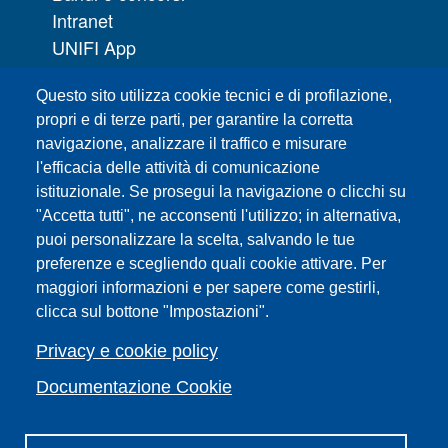
Intranet
UNIFI App
Servizi informatici
Questo sito utilizza cookie tecnici e di profilazione,
URP | Ufficio Relazioni con il Pubblico
propri e di terze parti, per garantire la corretta
navigazione, analizzare il traffico e misurare
Sedi
l'efficacia delle attività di comunicazione
Mappa del sito
istituzionale. Se prosegui la navigazione o clicchi su
Webmaster e redazione web
"Accetta tutti", ne acconsenti l'utilizzo; in alternativa,
Elenco dei siti tematici
puoi personalizzare la scelta, salvando le tue
Accessibilità
preferenze e scegliendo quali cookie attivare. Per
maggiori informazioni e per sapere come gestirli,
Feed RSS
clicca sul bottone "Impostazioni".
Note legali del sito
Privacy policy
Privacy e cookie policy
Cambia idea sui cookie
Documentazione Cookie