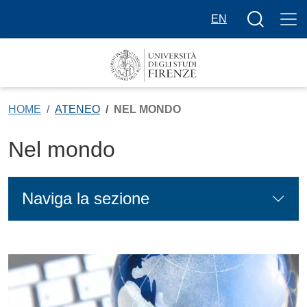
Salta al contenuto principale
Bottone cer
EN
HOME
ATENEO
NEL MONDO
Nel mondo
Naviga la sezione