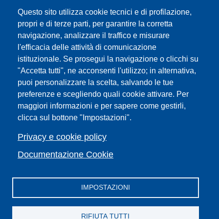
Servizi informatici
Questo sito utilizza cookie tecnici e di profilazione,
URP | Ufficio Relazioni con il Pubblico
propri e di terze parti, per garantire la corretta
navigazione, analizzare il traffico e misurare
Sedi
l'efficacia delle attività di comunicazione
Mappa del sito
istituzionale. Se prosegui la navigazione o clicchi su
Webmaster e redazione web
"Accetta tutti", ne acconsenti l'utilizzo; in alternativa,
Elenco dei siti tematici
puoi personalizzare la scelta, salvando le tue
Accessibilità
preferenze e scegliendo quali cookie attivare. Per
maggiori informazioni e per sapere come gestirli,
Feed RSS
clicca sul bottone "Impostazioni".
Note legali del sito
Privacy policy
Privacy e cookie policy
Cambia idea sui cookie
Documentazione Cookie
IMPOSTAZIONI
Facebook
X
YouTube
Spotify
Instagram
LinkedIn
Telegram
Flickr
RIFIUTA TUTTI