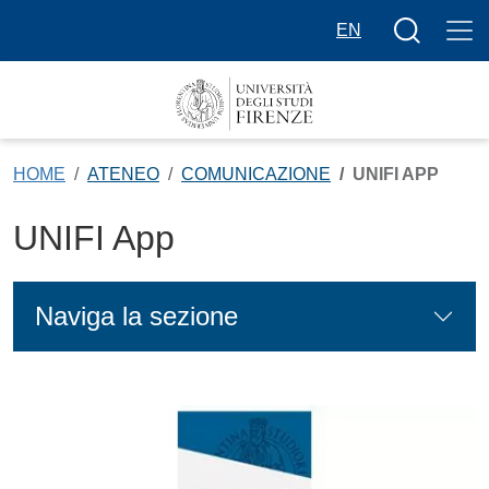
Salta al contenuto principale
Bottone cer
EN
HOME
ATENEO
COMUNICAZIONE
UNIFI APP
UNIFI App
Naviga la sezione