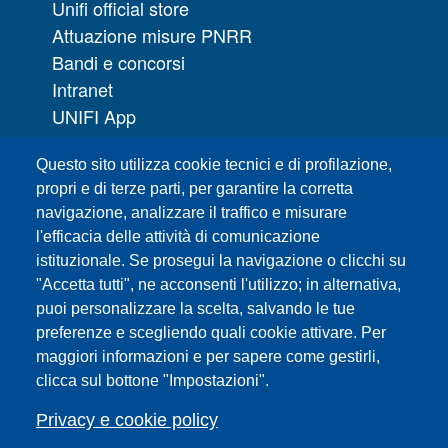
Unifi official store
Attuazione misure PNRR
Bandi e concorsi
Intranet
UNIFI App
Servizi informatici
Questo sito utilizza cookie tecnici e di profilazione,
URP | Ufficio Relazioni con il Pubblico
propri e di terze parti, per garantire la corretta
navigazione, analizzare il traffico e misurare
Sedi
l'efficacia delle attività di comunicazione
Mappa del sito
istituzionale. Se prosegui la navigazione o clicchi su
Webmaster e redazione web
"Accetta tutti", ne acconsenti l'utilizzo; in alternativa,
Elenco dei siti tematici
puoi personalizzare la scelta, salvando le tue
preferenze e scegliendo quali cookie attivare. Per
Accessibilità
maggiori informazioni e per sapere come gestirli,
Feed RSS
clicca sul bottone "Impostazioni".
Note legali del sito
Privacy policy
Privacy e cookie policy
Cambia idea sui cookie