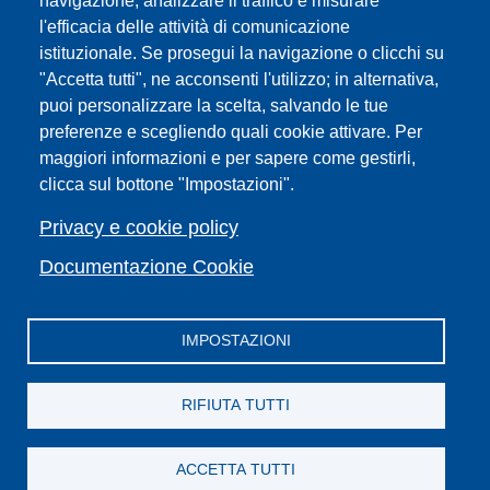
navigazione, analizzare il traffico e misurare
Sedi
l'efficacia delle attività di comunicazione
Mappa del sito
istituzionale. Se prosegui la navigazione o clicchi su
Webmaster e redazione web
"Accetta tutti", ne acconsenti l'utilizzo; in alternativa,
Elenco dei siti tematici
puoi personalizzare la scelta, salvando le tue
preferenze e scegliendo quali cookie attivare. Per
Accessibilità
maggiori informazioni e per sapere come gestirli,
Feed RSS
clicca sul bottone "Impostazioni".
Note legali del sito
Privacy policy
Privacy e cookie policy
Cambia idea sui cookie
Documentazione Cookie
IMPOSTAZIONI
Facebook
X
YouTube
Spotify
Instagram
LinkedIn
Telegram
Flickr
RIFIUTA TUTTI
ACCETTA TUTTI