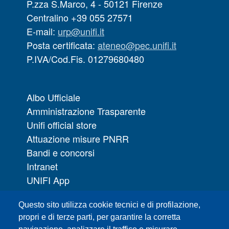
P.zza S.Marco, 4 - 50121 Firenze
Centralino +39 055 27571
E-mail:
urp@unifi.it
Posta certificata:
ateneo@pec.unifi.it
P.IVA/Cod.Fis. 01279680480
Albo Ufficiale
Amministrazione Trasparente
Unifi official store
Attuazione misure PNRR
Bandi e concorsi
Intranet
UNIFI App
Servizi informatici
Questo sito utilizza cookie tecnici e di profilazione,
URP | Ufficio Relazioni con il Pubblico
propri e di terze parti, per garantire la corretta