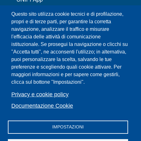
Servizi informatici
Questo sito utilizza cookie tecnici e di profilazione,
URP | Ufficio Relazioni con il Pubblico
propri e di terze parti, per garantire la corretta
navigazione, analizzare il traffico e misurare
Sedi
l'efficacia delle attività di comunicazione
Mappa del sito
istituzionale. Se prosegui la navigazione o clicchi su
Webmaster e redazione web
"Accetta tutti", ne acconsenti l'utilizzo; in alternativa,
Elenco dei siti tematici
puoi personalizzare la scelta, salvando le tue
preferenze e scegliendo quali cookie attivare. Per
Accessibilità
maggiori informazioni e per sapere come gestirli,
Feed RSS
clicca sul bottone "Impostazioni".
Note legali del sito
Privacy policy
Privacy e cookie policy
Cambia idea sui cookie
Documentazione Cookie
IMPOSTAZIONI
Facebook
X
YouTube
Spotify
Instagram
LinkedIn
Telegram
Flickr