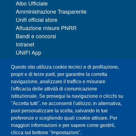
Albo Ufficiale
Amministrazione Trasparente
Unifi official store
Attuazione misure PNRR
Bandi e concorsi
Intranet
UNIFI App
Servizi informatici
Questo sito utilizza cookie tecnici e di profilazione,
URP | Ufficio Relazioni con il Pubblico
propri e di terze parti, per garantire la corretta
navigazione, analizzare il traffico e misurare
Sedi
l'efficacia delle attività di comunicazione
Mappa del sito
istituzionale. Se prosegui la navigazione o clicchi su
Webmaster e redazione web
"Accetta tutti", ne acconsenti l'utilizzo; in alternativa,
Elenco dei siti tematici
puoi personalizzare la scelta, salvando le tue
Accessibilità
preferenze e scegliendo quali cookie attivare. Per
maggiori informazioni e per sapere come gestirli,
Feed RSS
clicca sul bottone "Impostazioni".
Note legali del sito