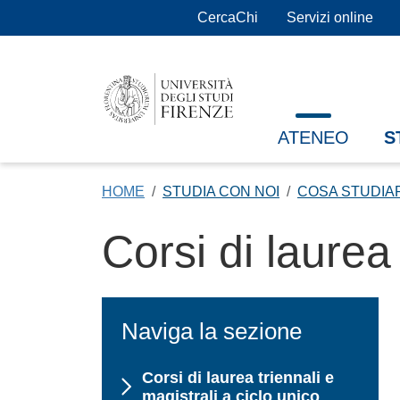
Salta al contenuto principale
CercaChi
Servizi online
ATENEO
S
HOME
STUDIA CON NOI
COSA STUDIA
Corsi di laurea
Naviga la sezione
Corsi di laurea triennali e
magistrali a ciclo unico