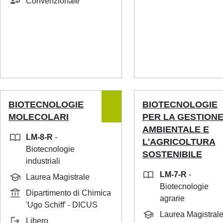
Convenzionale
BIOTECNOLOGIE
BIOTECNOLOGIE
MOLECOLARI
PER LA GESTION
AMBIENTALE E
LM-8-R
-
L'AGRICOLTURA
Biotecnologie
SOSTENIBILE
industriali
LM-7-R
-
Laurea Magistrale
Biotecnologie
Dipartimento di Chimica
agrarie
'Ugo Schiff' - DICUS
Laurea Magistral
Libero