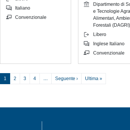
Dipartimento di S
Italiano
e Tecnologie Agra
Convenzionale
Alimentari, Ambien
Forestali (DAGRI)
Libero
Inglese Italiano
Convenzionale
Pagina successiva
Ultima pagin
1
2
3
4
…
Seguente ›
Ultima »