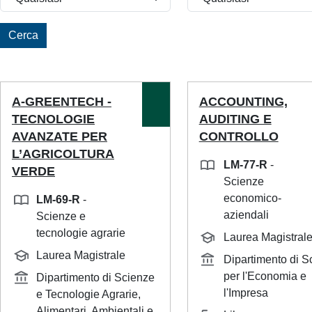
Cerca
A-GREENTECH -
ACCOUNTING,
TECNOLOGIE
AUDITING E
AVANZATE PER
CONTROLLO
L’AGRICOLTURA
LM-77-R
-
VERDE
Scienze
economico-
LM-69-R
-
aziendali
Scienze e
tecnologie agrarie
Laurea Magistral
Laurea Magistrale
Dipartimento di S
per l'Economia e
Dipartimento di Scienze
l'Impresa
e Tecnologie Agrarie,
Alimentari, Ambientali e