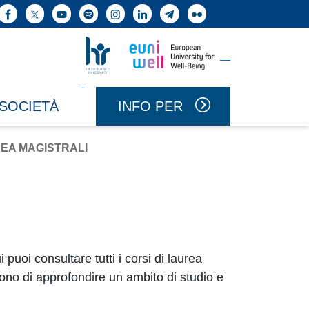
ne cerca
Facebook
X
YouTube
Spotify
Instagram
LinkedIn
Telegram
Flickr
Vai a Uniwell
Vai a HR Excellence in Research
INFO PER
 SOCIETÀ
REA MAGISTRALI
 puoi consultare tutti i corsi di laurea
ono di approfondire un ambito di studio e
.