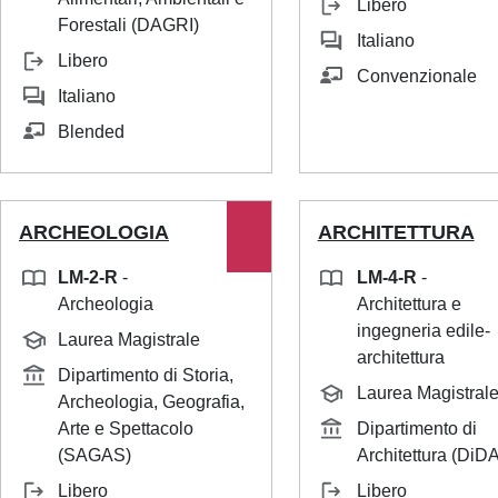
Libero
Forestali (DAGRI)
Italiano
Libero
Convenzionale
Italiano
Blended
ARCHEOLOGIA
ARCHITETTURA
LM-2-R
-
LM-4-R
-
Archeologia
Architettura e
ingegneria edile-
Laurea Magistrale
architettura
Dipartimento di Storia,
Laurea Magistral
Archeologia, Geografia,
Arte e Spettacolo
Dipartimento di
(SAGAS)
Architettura (DiDA
Libero
Libero