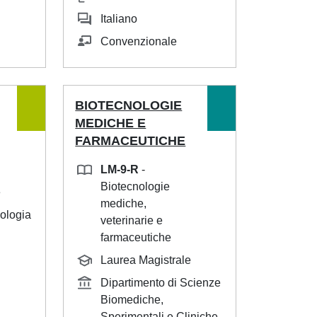
Italiano
Convenzionale
BIOTECNOLOGIE
MEDICHE E
FARMACEUTICHE
LM-9-R
-
Biotecnologie
e
mediche,
iologia
veterinarie e
farmaceutiche
Laurea Magistrale
Dipartimento di Scienze
Biomediche,
Sperimentali e Cliniche