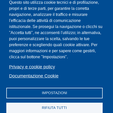
Questo sito utilizza cookie tecnici e di profilazione,
URP | Ufficio Relazioni con il Pubblico
propri e di terze parti, per garantire la corretta
navigazione, analizzare il traffico e misurare
Sedi
l'efficacia delle attività di comunicazione
Mappa del sito
istituzionale. Se prosegui la navigazione o clicchi su
Webmaster e redazione web
"Accetta tutti", ne acconsenti l'utilizzo; in alternativa,
Elenco dei siti tematici
puoi personalizzare la scelta, salvando le tue
preferenze e scegliendo quali cookie attivare. Per
Accessibilità
maggiori informazioni e per sapere come gestirli,
Feed RSS
clicca sul bottone "Impostazioni".
Note legali del sito
Privacy policy
Privacy e cookie policy
Cambia idea sui cookie
Documentazione Cookie
IMPOSTAZIONI
Facebook
X
YouTube
Spotify
Instagram
LinkedIn
Telegram
Flickr
RIFIUTA TUTTI