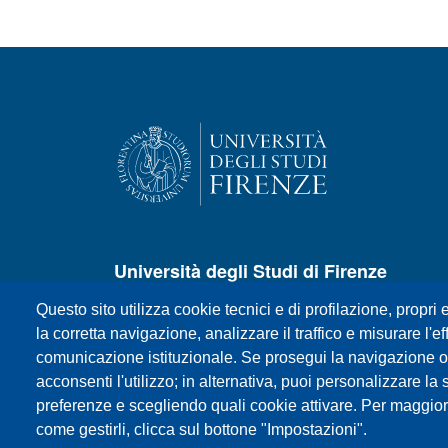
Università degli Studi di Firenze
Questo sito utilizza cookie tecnici e di profilazione, propri e
P.zza S.Marco, 4 - 50121 Firenze
la corretta navigazione, analizzare il traffico e misurare l'eff
Centralino +39 055 27571
comunicazione istituzionale. Se prosegui la navigazione o c
E-mail:
urp@unifi.it
acconsenti l'utilizzo; in alternativa, puoi personalizzare la 
Posta certificata:
ateneo@pec.unifi.it
preferenze e scegliendo quali cookie attivare. Per maggior
P.IVA/Cod.Fis. 01279680480
come gestirli, clicca sul bottone "Impostazioni".