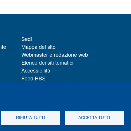
Sedi
nte
Mappa del sito
Webmaster e redazione web
Elenco dei siti tematici
Accessibilità
Feed RSS
Note legali del sito
Privacy policy
 il
Cambia idea sui cookie
RIFIUTA TUTTI
ACCETTA TUTTI