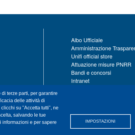
Albo Ufficiale
Amministrazione Traspare
Unifi official store
Attuazione misure PNRR
Bandi e concorsi
Intranet
UNIFI App
 di terze parti, per garantire
Servizi informatici
icacia delle attività di
URP | Ufficio Relazioni con
licchi su "Accetta tutti", ne
Pubblico
scelta, salvando le tue
IMPOSTAZIONI
i informazioni e per sapere