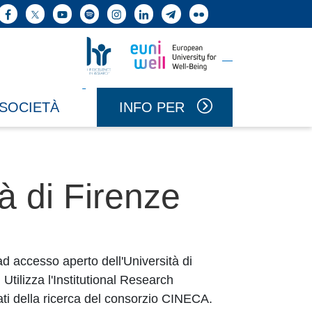
ne cerca
Facebook
X
YouTube
Spotify
Instagram
LinkedIn
Telegram
Flickr
Vai a Uniwell
Vai a HR Excellence in Research
INFO PER
 SOCIETÀ
tà di Firenze
 ad accesso aperto dell'Università di
 Utilizza l'Institutional Research
ati della ricerca del consorzio CINECA.