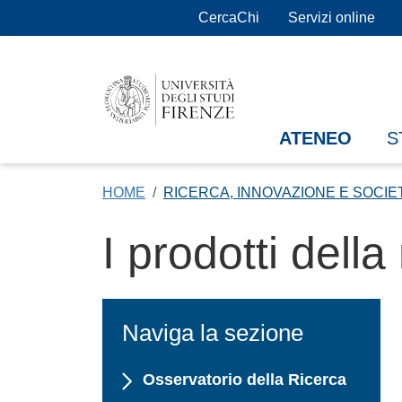
Salta al contenuto principale
CercaChi
Servizi online
ATENEO
S
HOME
RICERCA, INNOVAZIONE E SOCIE
I prodotti della
Naviga la sezione
Osservatorio della Ricerca