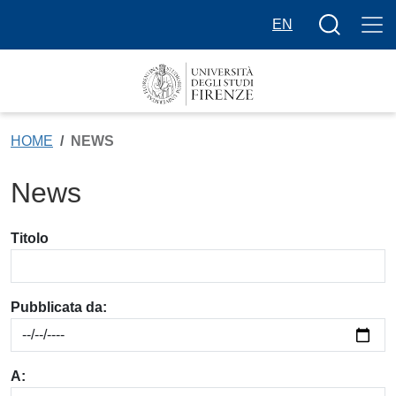
Salta al contenuto principale
Bottone cer
EN
HOME
NEWS
News
Filtri di ricerca
Titolo
Pubblicata da:
A: