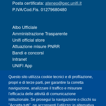
Posta certificata:
ateneo@pec.unifi.it
P.IVA/Cod.Fis. 01279680480
Albo Ufficiale
Amministrazione Trasparente
Unifi official store
Attuazione misure PNRR
Bandi e concorsi
Intranet
UNIFI App
Servizi informatici
Questo sito utilizza cookie tecnici e di profilazione,
URP | Ufficio Relazioni con il Pubblico
propri e di terze parti, per garantire la corretta
navigazione, analizzare il traffico e misurare
Sedi
l'efficacia delle attività di comunicazione
Mappa del sito
istituzionale. Se prosegui la navigazione o clicchi su
Webmaster e redazione web
"Accetta tutti", ne acconsenti l'utilizzo; in alternativa,