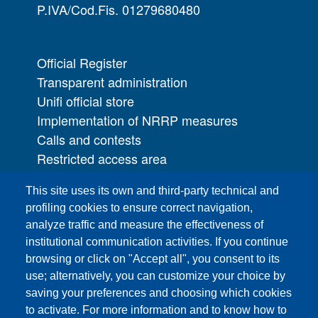
P.IVA/Cod.Fis. 01279680480
Official Register
Transparent administration
Unifi official store
Implementation of NRRP measures
Calls and contests
Restricted access area
UNIFI App
This site uses its own and third-party technical and
IT Services
profiling cookies to ensure correct navigation,
PRO | Public Relations Office
analyze traffic and measure the effectiveness of
institutional communication activities. If you continue
Campuses
browsing or click on "Accept all", you consent to its
Sitemap
use; alternatively, you can customize your choice by
saving your preferences and choosing which cookies
Webmaster and web editorial staff
to activate. For more information and to know how to
List of thematic Unifi websites