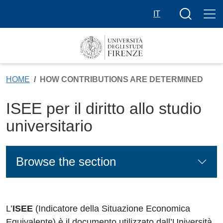
Skip to main content
Search butt
IT
HOME
HOW CONTRIBUTIONS ARE DETERMINED
ISEE per il diritto allo studio
universitario
Browse the section
L’
ISEE
(Indicatore della Situazione Economica
Equivalente) è il documento utilizzato dall’Università