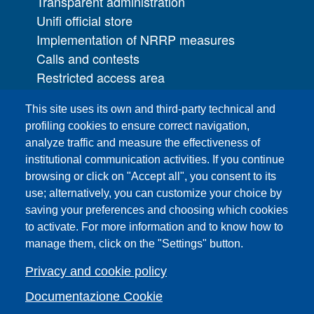
Transparent administration
Unifi official store
Implementation of NRRP measures
Calls and contests
Restricted access area
UNIFI App
This site uses its own and third-party technical and
IT Services
profiling cookies to ensure correct navigation,
PRO | Public Relations Office
analyze traffic and measure the effectiveness of
institutional communication activities. If you continue
Campuses
browsing or click on "Accept all", you consent to its
Sitemap
use; alternatively, you can customize your choice by
Webmaster and web editorial staff
saving your preferences and choosing which cookies
to activate. For more information and to know how to
List of thematic Unifi websites
manage them, click on the "Settings" button.
Accessibility
Legal Notices
Privacy and cookie policy
Change your mind on cookies
Documentazione Cookie