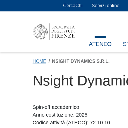
Salta al contenuto principale
CercaChi
Servizi online
ATENEO
S
HOME
NSIGHT DYNAMICS S.R.L.
Nsight Dynamic
Spin-off accademico
Anno costituzione: 2025
Codice attività (ATECO): 72.10.10