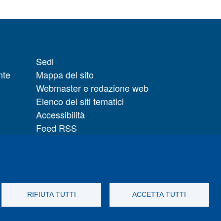
Sedi
nte
Mappa del sito
Webmaster e redazione web
Elenco dei siti tematici
Accessibilità
Feed RSS
Note legali del sito
Privacy policy
 il
Cambia idea sui cookie
RIFIUTA TUTTI
ACCETTA TUTTI