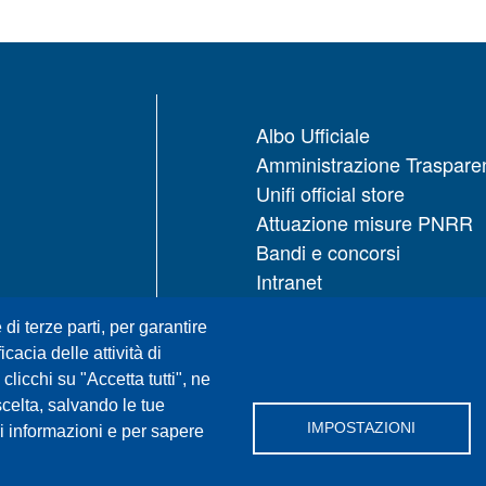
Albo Ufficiale
Amministrazione Traspare
Unifi official store
Attuazione misure PNRR
Bandi e concorsi
Intranet
UNIFI App
 di terze parti, per garantire
Servizi informatici
icacia delle attività di
URP | Ufficio Relazioni con
licchi su "Accetta tutti", ne
Pubblico
scelta, salvando le tue
IMPOSTAZIONI
i informazioni e per sapere