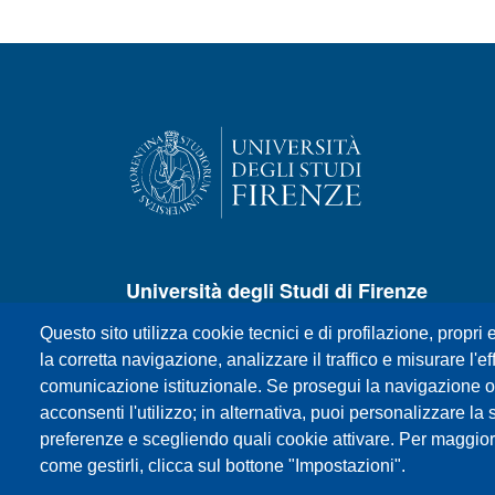
Università degli Studi di Firenze
Questo sito utilizza cookie tecnici e di profilazione, propri e
P.zza S.Marco, 4 - 50121 Firenze
la corretta navigazione, analizzare il traffico e misurare l'eff
Centralino +39 055 27571
comunicazione istituzionale. Se prosegui la navigazione o c
E-mail:
urp@unifi.it
acconsenti l'utilizzo; in alternativa, puoi personalizzare la 
Posta certificata:
ateneo@pec.unifi.it
preferenze e scegliendo quali cookie attivare. Per maggior
P.IVA/Cod.Fis. 01279680480
come gestirli, clicca sul bottone "Impostazioni".