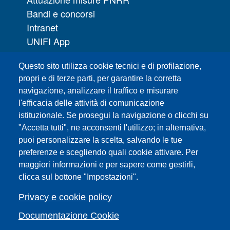
Bandi e concorsi
Intranet
UNIFI App
Servizi informatici
Questo sito utilizza cookie tecnici e di profilazione,
URP | Ufficio Relazioni con il Pubblico
propri e di terze parti, per garantire la corretta
navigazione, analizzare il traffico e misurare
Sedi
l'efficacia delle attività di comunicazione
Mappa del sito
istituzionale. Se prosegui la navigazione o clicchi su
Webmaster e redazione web
"Accetta tutti", ne acconsenti l'utilizzo; in alternativa,
Elenco dei siti tematici
puoi personalizzare la scelta, salvando le tue
preferenze e scegliendo quali cookie attivare. Per
Accessibilità
maggiori informazioni e per sapere come gestirli,
Feed RSS
clicca sul bottone "Impostazioni".
Note legali del sito
Privacy policy
Privacy e cookie policy
Cambia idea sui cookie
Documentazione Cookie