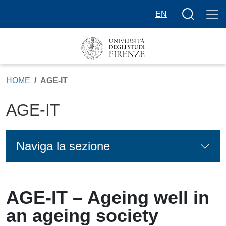
Salta al contenuto principale
Bottone cer
EN
HOME
AGE-IT
AGE-IT
Naviga la sezione
AGE-IT – Ageing well in
Contenuto
an ageing society