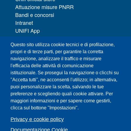
Attuazione misure PNRR
Bandi e concorsi
Intranet
UNIFI App
Servizi informatici
Questo sito utilizza cookie tecnici e di profilazione,
URP | Ufficio Relazioni con il Pubblico
propri e di terze parti, per garantire la corretta
navigazione, analizzare il traffico e misurare
Sedi
l'efficacia delle attività di comunicazione
Mappa del sito
istituzionale. Se prosegui la navigazione o clicchi su
Webmaster e redazione web
"Accetta tutti", ne acconsenti l'utilizzo; in alternativa,
Elenco dei siti tematici
puoi personalizzare la scelta, salvando le tue
preferenze e scegliendo quali cookie attivare. Per
Accessibilità
maggiori informazioni e per sapere come gestirli,
Feed RSS
clicca sul bottone "Impostazioni".
Note legali del sito
Privacy policy
Privacy e cookie policy
Cambia idea sui cookie
Documentazione Cookie