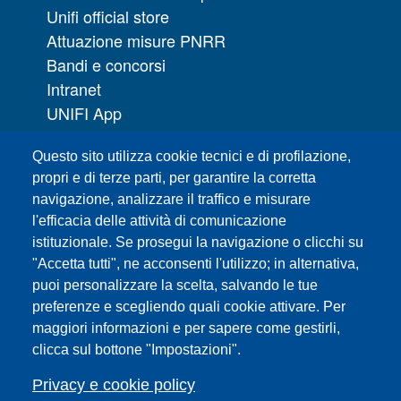
Unifi official store
Attuazione misure PNRR
Bandi e concorsi
Intranet
UNIFI App
Servizi informatici
Questo sito utilizza cookie tecnici e di profilazione,
URP | Ufficio Relazioni con il Pubblico
propri e di terze parti, per garantire la corretta
navigazione, analizzare il traffico e misurare
Sedi
l'efficacia delle attività di comunicazione
Mappa del sito
istituzionale. Se prosegui la navigazione o clicchi su
Webmaster e redazione web
"Accetta tutti", ne acconsenti l'utilizzo; in alternativa,
Elenco dei siti tematici
puoi personalizzare la scelta, salvando le tue
preferenze e scegliendo quali cookie attivare. Per
Accessibilità
maggiori informazioni e per sapere come gestirli,
Feed RSS
clicca sul bottone "Impostazioni".
Note legali del sito
Privacy policy
Privacy e cookie policy