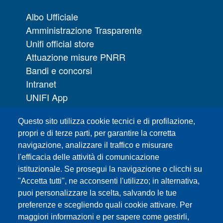
Albo Ufficiale
Amministrazione Trasparente
Unifi official store
Attuazione misure PNRR
Bandi e concorsi
Intranet
UNIFI App
Servizi informatici
Questo sito utilizza cookie tecnici e di profilazione,
URP | Ufficio Relazioni con il Pubblico
propri e di terze parti, per garantire la corretta
navigazione, analizzare il traffico e misurare
Sedi
l'efficacia delle attività di comunicazione
Mappa del sito
istituzionale. Se prosegui la navigazione o clicchi su
Webmaster e redazione web
"Accetta tutti", ne acconsenti l'utilizzo; in alternativa,
Elenco dei siti tematici
puoi personalizzare la scelta, salvando le tue
preferenze e scegliendo quali cookie attivare. Per
Accessibilità
maggiori informazioni e per sapere come gestirli,
Feed RSS