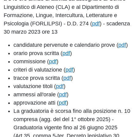
Linguistico di Ateneo (CLA) e al Dipartimento di
Formazione, Lingue, Intercultura, Letterature e
Psicologia (FORLILPSI) - D.D. 274 (
pdf
) - scadenza
30 marzo 2023 ore 13
candidature pervenute e calendario prove (
pdf
)
orario prova scritta (
pdf
)
commissione (
pdf
)
criteri di valutazione (
pdf
)
tracce prova scritta (
pdf
)
valutazione titoli (
pdf
)
ammessi all'orale (
pdf
)
approvazione atti (
pdf
)
La graduatoria è scorsa fino alla posizione n. 10
compresa (agg. del del 1° ottobre 2025) -
Graduatoria vigente fino al 26 giugno 2025
(Art.35, comma 5-ter, Decreto legislativo 30