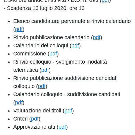
a 540 ore annue di attività - D.D. n. 693 (
pdf
)
- Scadenza 13 luglio 2020, ore 13
Elenco candidature pervenute e rinvio calendario
(
pdf
)
Rinvio pubblicazione calendario (
pdf
)
Calendario dei colloqui (
pdf
)
Commissione (
pdf
)
Rinvio colloquio - svolgimento modalità
telematica (
pdf
)
Rinvio pubblicazione suddivisione candidati
colloquio (
pdf
)
Calendario colloquio - suddivisione candidati
(
pdf
)
Valutazione dei titoli (
pdf
)
Criteri (
pdf
)
Approvazione atti (
pdf
)