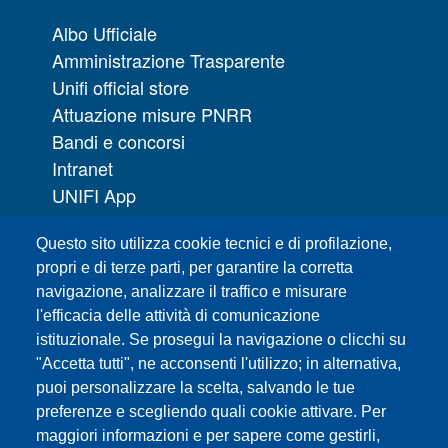
Albo Ufficiale
Amministrazione Trasparente
Unifi official store
Attuazione misure PNRR
Bandi e concorsi
Intranet
UNIFI App
Servizi informatici
Questo sito utilizza cookie tecnici e di profilazione,
URP | Ufficio Relazioni con il Pubblico
propri e di terze parti, per garantire la corretta
navigazione, analizzare il traffico e misurare
Sedi
l'efficacia delle attività di comunicazione
Mappa del sito
istituzionale. Se prosegui la navigazione o clicchi su
Webmaster e redazione web
"Accetta tutti", ne acconsenti l'utilizzo; in alternativa,
Elenco dei siti tematici
puoi personalizzare la scelta, salvando le tue
preferenze e scegliendo quali cookie attivare. Per
Accessibilità
maggiori informazioni e per sapere come gestirli,
Feed RSS