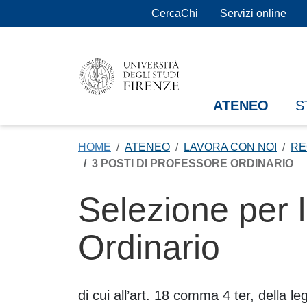
Salta al contenuto principale
CercaChi
Servizi online
ATENEO
S
HOME
ATENEO
LAVORA CON NOI
RE
3 POSTI DI PROFESSORE ORDINARIO
Selezione per l
Ordinario
Contenuto
di cui all’art. 18 comma 4 ter, della 