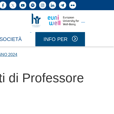
ne cerca
Facebook
X
YouTube
Spotify
Instagram
LinkedIn
Telegram
Flickr
Vai a Uniwell
Vai a HR Excellence in Research
INFO PER
 SOCIETÀ
GNO 2024
ti di Professore