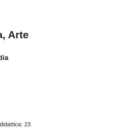
, Arte
dia
idattica: 23