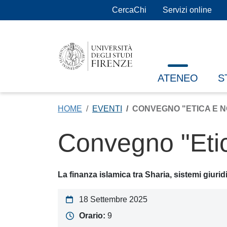
Salta al contenuto principale
CercaChi
Servizi online
ATENEO
S
HOME
EVENTI
CONVEGNO "ETICA E 
Convegno "Eti
La finanza islamica tra Sharia, sistemi giuri
18 Settembre 2025
Orario:
9