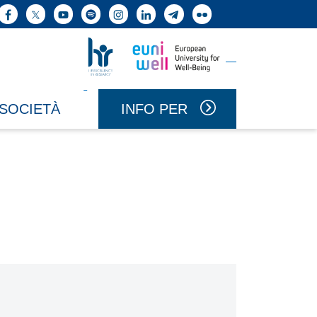
ne cerca
Facebook
X
YouTube
Spotify
Instagram
LinkedIn
Telegram
Flickr
Vai a Uniwell
Vai a HR Excellence in Research
INFO PER
 SOCIETÀ