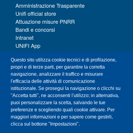
Amministrazione Trasparente
Unifi official store
Attuazione misure PNRR
Bandi e concorsi
Intranet
UNIFI App
Servizi informatici
Questo sito utilizza cookie tecnici e di profilazione,
URP | Ufficio Relazioni con il Pubblico
propri e di terze parti, per garantire la corretta
navigazione, analizzare il traffico e misurare
Sedi
l'efficacia delle attività di comunicazione
Mappa del sito
istituzionale. Se prosegui la navigazione o clicchi su
Webmaster e redazione web
"Accetta tutti", ne acconsenti l'utilizzo; in alternativa,
Elenco dei siti tematici
puoi personalizzare la scelta, salvando le tue
preferenze e scegliendo quali cookie attivare. Per
Accessibilità
maggiori informazioni e per sapere come gestirli,
Feed RSS
clicca sul bottone "Impostazioni".
Note legali del sito