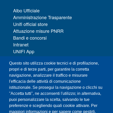
Albo Ufficiale
Amministrazione Trasparente
Unifi official store
Attuazione misure PNRR
Bandi e concorsi
Intranet
UNIFI App
Servizi informatici
Questo sito utilizza cookie tecnici e di profilazione,
URP | Ufficio Relazioni con il Pubblico
propri e di terze parti, per garantire la corretta
navigazione, analizzare il traffico e misurare
Sedi
l'efficacia delle attività di comunicazione
Mappa del sito
istituzionale. Se prosegui la navigazione o clicchi su
Webmaster e redazione web
"Accetta tutti", ne acconsenti l'utilizzo; in alternativa,
Elenco dei siti tematici
puoi personalizzare la scelta, salvando le tue
preferenze e scegliendo quali cookie attivare. Per
Accessibilità
maggiori informazioni e per sapere come gestirli,