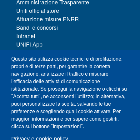
Amministrazione Trasparente
Unifi official store
Attuazione misure PNRR
Bandi e concorsi
Intranet
UNIFI App
Servizi informatici
Questo sito utilizza cookie tecnici e di profilazione,
URP | Ufficio Relazioni con il Pubblico
propri e di terze parti, per garantire la corretta
navigazione, analizzare il traffico e misurare
Sedi
l'efficacia delle attività di comunicazione
Mappa del sito
istituzionale. Se prosegui la navigazione o clicchi su
Webmaster e redazione web
"Accetta tutti", ne acconsenti l'utilizzo; in alternativa,
Elenco dei siti tematici
puoi personalizzare la scelta, salvando le tue
preferenze e scegliendo quali cookie attivare. Per
Accessibilità
maggiori informazioni e per sapere come gestirli,
Feed RSS
clicca sul bottone "Impostazioni".
Note legali del sito
Privacy policy
Privacy e cookie policy