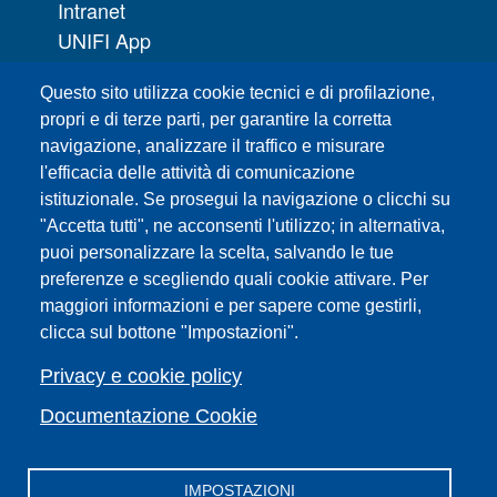
Intranet
UNIFI App
Servizi informatici
Questo sito utilizza cookie tecnici e di profilazione,
URP | Ufficio Relazioni con il Pubblico
propri e di terze parti, per garantire la corretta
navigazione, analizzare il traffico e misurare
Sedi
l'efficacia delle attività di comunicazione
Mappa del sito
istituzionale. Se prosegui la navigazione o clicchi su
Webmaster e redazione web
"Accetta tutti", ne acconsenti l'utilizzo; in alternativa,
Elenco dei siti tematici
puoi personalizzare la scelta, salvando le tue
preferenze e scegliendo quali cookie attivare. Per
Accessibilità
maggiori informazioni e per sapere come gestirli,
Feed RSS
clicca sul bottone "Impostazioni".
Note legali del sito
Privacy policy
Privacy e cookie policy
Cambia idea sui cookie
Documentazione Cookie
IMPOSTAZIONI