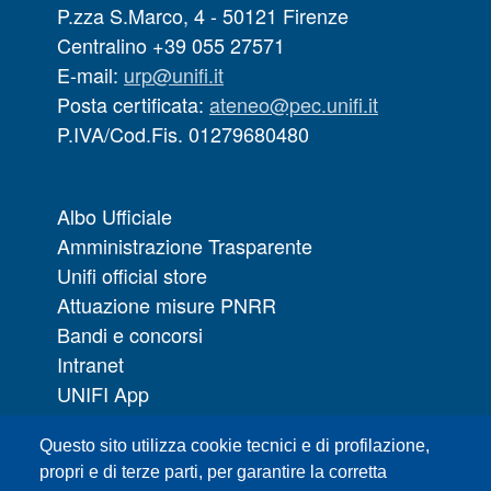
P.zza S.Marco, 4 - 50121 Firenze
Centralino +39 055 27571
E-mail:
urp@unifi.it
Posta certificata:
ateneo@pec.unifi.it
P.IVA/Cod.Fis. 01279680480
Albo Ufficiale
Amministrazione Trasparente
Unifi official store
Attuazione misure PNRR
Bandi e concorsi
Intranet
UNIFI App
Servizi informatici
Questo sito utilizza cookie tecnici e di profilazione,
URP | Ufficio Relazioni con il Pubblico
propri e di terze parti, per garantire la corretta