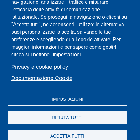
navigazione, analizzare il traffico e misurare
Sedi
l'efficacia delle attività di comunicazione
Mappa del sito
istituzionale. Se prosegui la navigazione o clicchi su
Webmaster e redazione web
"Accetta tutti", ne acconsenti l'utilizzo; in alternativa,
Elenco dei siti tematici
puoi personalizzare la scelta, salvando le tue
preferenze e scegliendo quali cookie attivare. Per
Accessibilità
maggiori informazioni e per sapere come gestirli,
Feed RSS
clicca sul bottone "Impostazioni".
Note legali del sito
Privacy policy
Privacy e cookie policy
Cambia idea sui cookie
Documentazione Cookie
IMPOSTAZIONI
Facebook
X
YouTube
Spotify
Instagram
LinkedIn
Telegram
Flickr
RIFIUTA TUTTI
ACCETTA TUTTI