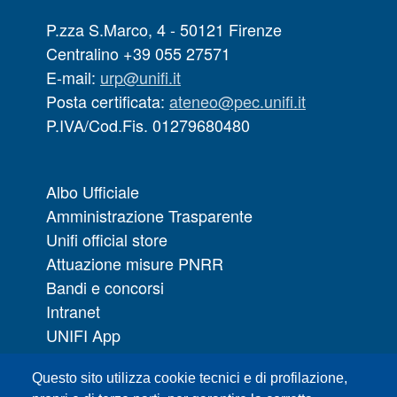
P.zza S.Marco, 4 - 50121 Firenze
Centralino +39 055 27571
E-mail:
urp@unifi.it
Posta certificata:
ateneo@pec.unifi.it
P.IVA/Cod.Fis. 01279680480
Albo Ufficiale
Amministrazione Trasparente
Unifi official store
Attuazione misure PNRR
Bandi e concorsi
Intranet
UNIFI App
Servizi informatici
Questo sito utilizza cookie tecnici e di profilazione,
URP | Ufficio Relazioni con il Pubblico