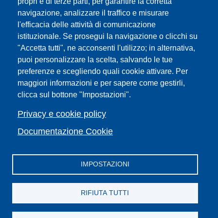
propri e di terze parti, per garantire la corretta
navigazione, analizzare il traffico e misurare
Sedi
l'efficacia delle attività di comunicazione
Mappa del sito
istituzionale. Se prosegui la navigazione o clicchi su
Webmaster e redazione web
"Accetta tutti", ne acconsenti l'utilizzo; in alternativa,
Elenco dei siti tematici
puoi personalizzare la scelta, salvando le tue
Accessibilità
preferenze e scegliendo quali cookie attivare. Per
maggiori informazioni e per sapere come gestirli,
Feed RSS
clicca sul bottone "Impostazioni".
Note legali del sito
Privacy policy
Privacy e cookie policy
Cambia idea sui cookie
Documentazione Cookie
IMPOSTAZIONI
Facebook
X
YouTube
Spotify
Instagram
LinkedIn
Telegram
Flickr
RIFIUTA TUTTI