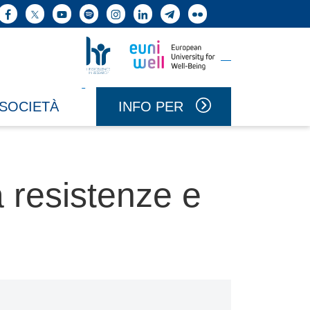
ne cerca
Facebook
X
YouTube
Spotify
Instagram
LinkedIn
Telegram
Flickr
Vai a Uniwell
Vai a HR Excellence in Research
INFO PER
 SOCIETÀ
a resistenze e