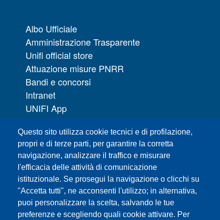
Albo Ufficiale
Amministrazione Trasparente
Unifi official store
Attuazione misure PNRR
Bandi e concorsi
Intranet
UNIFI App
Servizi informatici
Questo sito utilizza cookie tecnici e di profilazione,
URP | Ufficio Relazioni con il Pubblico
propri e di terze parti, per garantire la corretta
navigazione, analizzare il traffico e misurare
Sedi
l'efficacia delle attività di comunicazione
Mappa del sito
istituzionale. Se prosegui la navigazione o clicchi su
Webmaster e redazione web
"Accetta tutti", ne acconsenti l'utilizzo; in alternativa,
Elenco dei siti tematici
puoi personalizzare la scelta, salvando le tue
preferenze e scegliendo quali cookie attivare. Per
Accessibilità