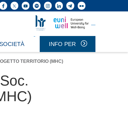
ne cerca
Facebook
X
YouTube
Spotify
Instagram
LinkedIn
Telegram
Flickr
Vai a Uniwell
Vai a HR Excellence in Research
INFO PER
 SOCIETÀ
OGETTO TERRITORIO (MHC)
(Soc.
 (MHC)