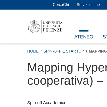
Salta al contenuto principale
CercaChi
Servizi online
ATENEO
S
HOME
SPIN-OFF E STARTUP
MAPPING
Mapping Hyper
cooperativa) –
Spin-off Accademico