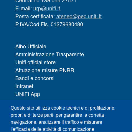
Centralino +39 055 27571
E-mail:
urp@unifi.it
Posta certificata:
ateneo@pec.unifi.it
P.IVA/Cod.Fis. 01279680480
Albo Ufficiale
Amministrazione Trasparente
Unifi official store
Attuazione misure PNRR
Bandi e concorsi
Intranet
UNIFI App
Servizi informatici
Questo sito utilizza cookie tecnici e di profilazione,
URP | Ufficio Relazioni con il Pubblico
propri e di terze parti, per garantire la corretta
navigazione, analizzare il traffico e misurare
Sedi
l'efficacia delle attività di comunicazione