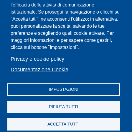
Sedi
l'efficacia delle attività di comunicazione
Mappa del sito
istituzionale. Se prosegui la navigazione o clicchi su
Webmaster e redazione web
"Accetta tutti", ne acconsenti l'utilizzo; in alternativa,
Elenco dei siti tematici
puoi personalizzare la scelta, salvando le tue
preferenze e scegliendo quali cookie attivare. Per
Accessibilità
maggiori informazioni e per sapere come gestirli,
Feed RSS
clicca sul bottone "Impostazioni".
Note legali del sito
Privacy policy
Privacy e cookie policy
Cambia idea sui cookie
Documentazione Cookie
IMPOSTAZIONI
Facebook
X
YouTube
Spotify
Instagram
LinkedIn
Telegram
Flickr
RIFIUTA TUTTI
ACCETTA TUTTI