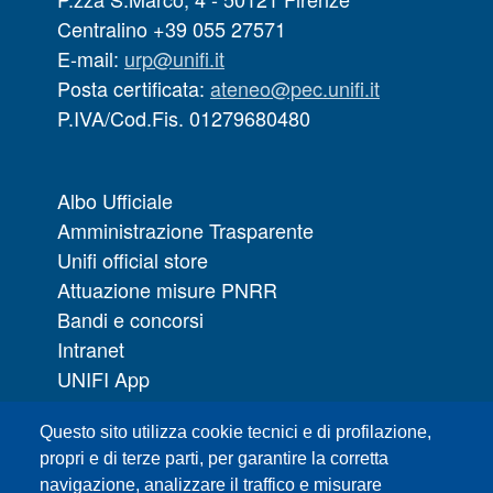
Centralino +39 055 27571
E-mail:
urp@unifi.it
Posta certificata:
ateneo@pec.unifi.it
P.IVA/Cod.Fis. 01279680480
Albo Ufficiale
Amministrazione Trasparente
Unifi official store
Attuazione misure PNRR
Bandi e concorsi
Intranet
UNIFI App
Servizi informatici
Questo sito utilizza cookie tecnici e di profilazione,
URP | Ufficio Relazioni con il Pubblico
propri e di terze parti, per garantire la corretta
navigazione, analizzare il traffico e misurare