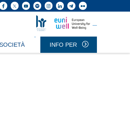
ne cerca
Facebook
X
YouTube
Spotify
Instagram
LinkedIn
Telegram
Flickr
Vai a Uniwell
Vai a HR Excellence in Research
INFO PER
 SOCIETÀ