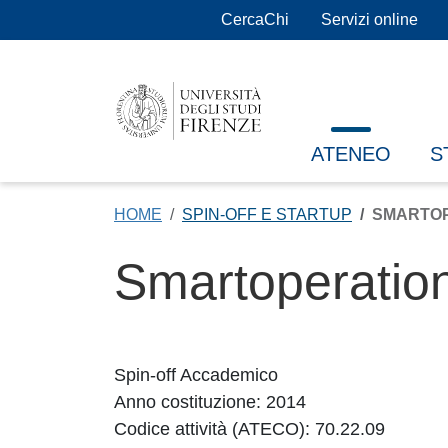
Salta al contenuto principale
CercaChi
Servizi online
ATENEO
S
HOME
SPIN-OFF E STARTUP
SMARTOP
Smartoperation
Spin-off Accademico
Anno costituzione: 2014
Codice attività (ATECO): 70.22.09