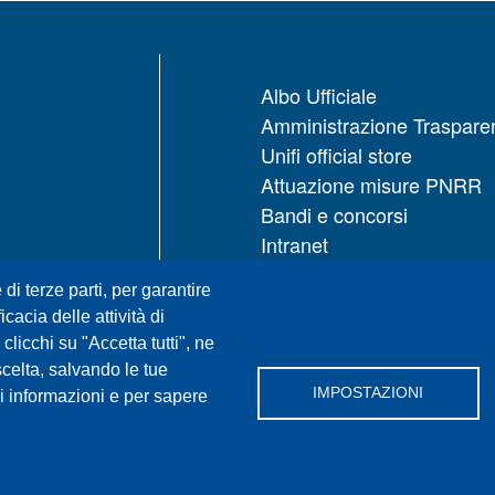
Albo Ufficiale
Amministrazione Traspare
Unifi official store
Attuazione misure PNRR
Bandi e concorsi
Intranet
UNIFI App
 di terze parti, per garantire
Servizi informatici
icacia delle attività di
URP | Ufficio Relazioni con
licchi su "Accetta tutti", ne
Pubblico
scelta, salvando le tue
IMPOSTAZIONI
i informazioni e per sapere