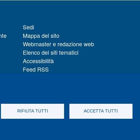
Sedi
nte
Mappa del sito
Webmaster e redazione web
Elenco dei siti tematici
Accessibilità
Feed RSS
Note legali del sito
Privacy policy
 il
Cambia idea sui cookie
RIFIUTA TUTTI
ACCETTA TUTTI