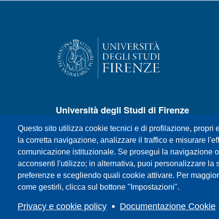
Università degli Studi di Firenze
Questo sito utilizza cookie tecnici e di profilazione, propri e
P.zza S.Marco, 4 - 50121 Firenze
la corretta navigazione, analizzare il traffico e misurare l'eff
Centralino +39 055 27571
comunicazione istituzionale. Se prosegui la navigazione o c
E-mail:
urp@unifi.it
acconsenti l'utilizzo; in alternativa, puoi personalizzare la 
Posta certificata:
ateneo@pec.unifi.it
preferenze e scegliendo quali cookie attivare. Per maggior
P.IVA/Cod.Fis. 01279680480
come gestirli, clicca sul bottone "Impostazioni".
Privacy e cookie policy
Documentazione Cookie