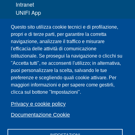
Intranet
UNIFI App
Servizi informatici
Questo sito utilizza cookie tecnici e di profilazione,
URP | Ufficio Relazioni con il Pubblico
propri e di terze parti, per garantire la corretta
navigazione, analizzare il traffico e misurare
Sedi
l'efficacia delle attività di comunicazione
Mappa del sito
istituzionale. Se prosegui la navigazione o clicchi su
Webmaster e redazione web
"Accetta tutti", ne acconsenti l'utilizzo; in alternativa,
Elenco dei siti tematici
puoi personalizzare la scelta, salvando le tue
Accessibilità
preferenze e scegliendo quali cookie attivare. Per
maggiori informazioni e per sapere come gestirli,
Feed RSS
clicca sul bottone "Impostazioni".
Note legali del sito
Privacy policy
Privacy e cookie policy
Cambia idea sui cookie
Documentazione Cookie