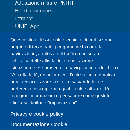
Attuazione misure PNRR
Bandi e concorsi
Intranet
UNIFI App
Servizi informatici
Questo sito utilizza cookie tecnici e di profilazione,
URP | Ufficio Relazioni con il Pubblico
propri e di terze parti, per garantire la corretta
navigazione, analizzare il traffico e misurare
Sedi
l'efficacia delle attività di comunicazione
Mappa del sito
istituzionale. Se prosegui la navigazione o clicchi su
Webmaster e redazione web
"Accetta tutti", ne acconsenti l'utilizzo; in alternativa,
Elenco dei siti tematici
puoi personalizzare la scelta, salvando le tue
Accessibilità
preferenze e scegliendo quali cookie attivare. Per
maggiori informazioni e per sapere come gestirli,
Feed RSS
clicca sul bottone "Impostazioni".
Note legali del sito
Privacy policy
Privacy e cookie policy
Cambia idea sui cookie
Documentazione Cookie