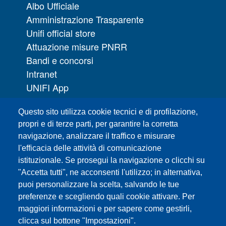
Albo Ufficiale
Amministrazione Trasparente
Unifi official store
Attuazione misure PNRR
Bandi e concorsi
Intranet
UNIFI App
Servizi informatici
Questo sito utilizza cookie tecnici e di profilazione,
URP | Ufficio Relazioni con il Pubblico
propri e di terze parti, per garantire la corretta
navigazione, analizzare il traffico e misurare
Sedi
l'efficacia delle attività di comunicazione
Mappa del sito
istituzionale. Se prosegui la navigazione o clicchi su
Webmaster e redazione web
"Accetta tutti", ne acconsenti l'utilizzo; in alternativa,
Elenco dei siti tematici
puoi personalizzare la scelta, salvando le tue
Accessibilità
preferenze e scegliendo quali cookie attivare. Per
maggiori informazioni e per sapere come gestirli,
Feed RSS
clicca sul bottone "Impostazioni".
Note legali del sito